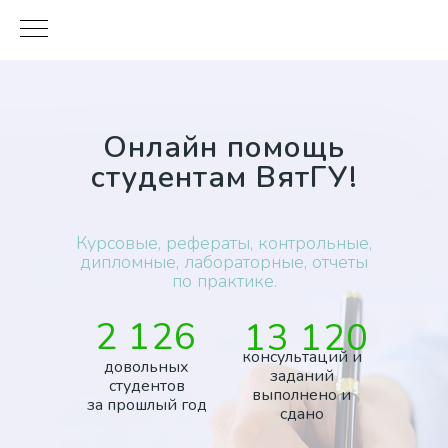
Онлайн помощь
студентам ВятГУ!
Курсовые
,
рефераты
,
контрольные
,
дипломные
,
лабораторные
,
отчеты
по практике.
2 126
13 120
консультаций и
довольных
заданий
студентов
выполнено и
за прошлый год
сдано