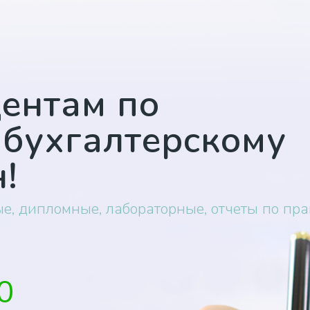
ентам по
 бухгалтерскому
!
ые
,
дипломные
,
лабораторные
,
отчеты по пра
0