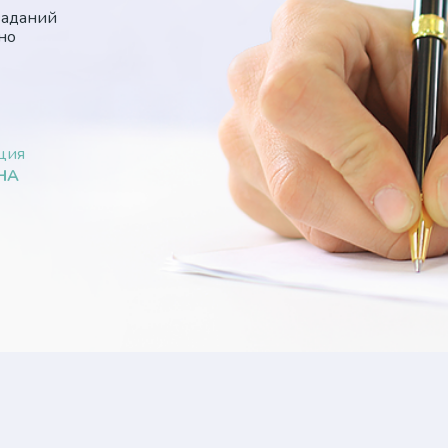
заданий
но
ция
НА