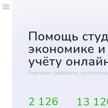
Помощь студ
экономике и
учёту онлайн
Курсовые
,
рефераты
,
контрольн
2 126
13 12