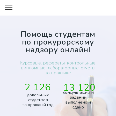
Помощь студентам
по прокурорскому
надзору онлайн!
Курсовые
,
рефераты
,
контрольные
,
дипломные
,
лабораторные
,
отчеты
по практике.
2 126
13 120
консультаций и
довольных
заданий
студентов
выполнено и
за прошлый год
сдано